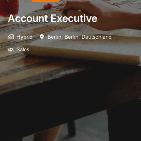
Account Executive
Hybrid
Berlin
,
Berlin
,
Deutschland
Sales