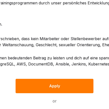
rainingsprogrammen durch unser persönliches Entwicklun
h.
chrieben, dass kein Mitarbeiter oder Stellenbewerber auf
r Weltanschauung, Geschlecht, sexueller Orientierung, Eh
einen bedeutenden Beitrag zu leisten und dich auf eine sp
tgreSQL, AWS, DocumentDB, Ansible, Jenkins, Kubernetes, D
Apply
or