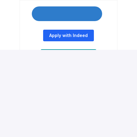
Apply with Indeed
Apply With XING
Share job